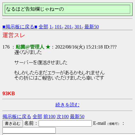
なるほど告知欄じゃねーの
■掲示板に戻る■
全部
1-
101-
201-
301-
最新50
運営スレ
176 ：
粘菌@管理人 ★
：2022/08/16(火) 15:21:18 ID:???
遅くなりました
サーバーを復活させました
もしかしたらまだエラーがあるかもしれません
その折にはご報告いただけましたら幸いです
93KB
続きを読む
掲示板に戻る
全部
前100
次100
最新50
名前：
E-mail
：
（省略可）