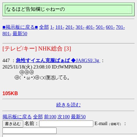
なるほど告知欄じゃねーの
■掲示板に戻る■
全部
1-
101-
201-
301-
401-
501-
601-
701-
801-
最新50
[テレビ/キー] NHK総合 [3]
447 ：
急性すイエん克服ばぁば
◆JA8GSI/.3g
：
2025/11/18(火) 23:08:10 ID:fWMP8JkD
＠＠＠
＠(´・ω・)＠<X復活してる。
105KB
続きを読む
掲示板に戻る
全部
前100
次100
最新50
名前：
E-mail
：
（省略可）