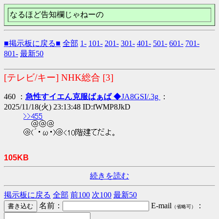
なるほど告知欄じゃねーの
■掲示板に戻る■
全部
1-
101-
201-
301-
401-
501-
601-
701-
801-
最新50
[テレビ/キー] NHK総合 [3]
460 ：
急性すイエん克服ばぁば
◆JA8GSI/.3g
：
2025/11/18(火) 23:13:48 ID:fWMP8JkD
>>455
＠＠＠
＠(´・ω・)＠<10階建てだよ。
105KB
続きを読む
掲示板に戻る
全部
前100
次100
最新50
名前：
E-mail
：
（省略可）