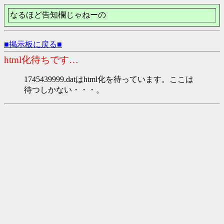
なるほど告知欄じゃねーの
■掲示板に戻る■
html化待ちです…
1745439999.datはhtml化を待っています。ここは
待つしかない・・・。