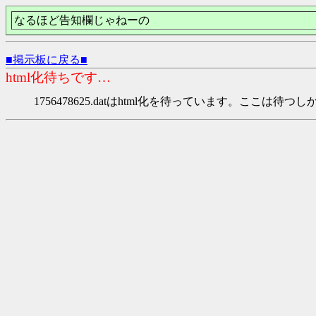
なるほど告知欄じゃねーの
■掲示板に戻る■
html化待ちです…
1756478625.datはhtml化を待っています。ここは待