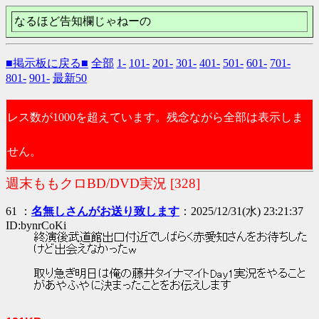
なるほど告知欄じゃねーの
■掲示板に戻る■
全部
1-
101-
201-
301-
401-
501-
601-
701-
801-
901-
最新50
レス数が1000を超えています。残念ながら全部は表示しま
せん。
週末ももクロBD/DVD実況 [328]
61 ：
名無しさんがお送り致します
：2025/12/31(水) 23:21:37
ID:bynrCoKi
終演後武道館出口付近でしばらく赤愛知さんをお待ちした
けど出会えなかったw
取り急ぎ明日は俺の藤井タイナマイトDay1実況をやること
があやふやに決まったことをお伝えします