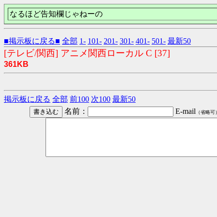
なるほど告知欄じゃねーの
■掲示板に戻る■
全部
1-
101-
201-
301-
401-
501-
最新50
[テレビ/関西] アニメ関西ローカル C [37]
361KB
掲示板に戻る
全部
前100
次100
最新50
名前：
E-mail
（省略可