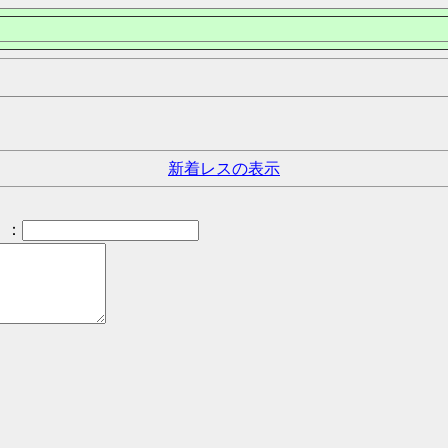
新着レスの表示
：
）