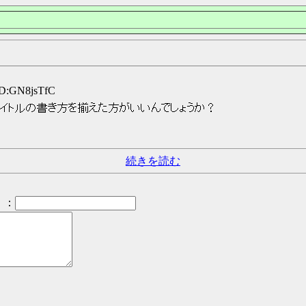
ID:GN8jsTfC
タイトルの書き方を揃えた方がいいんでしょうか？
続きを読む
：
）