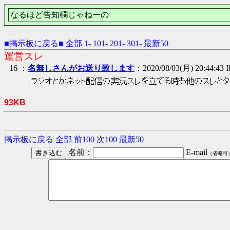
なるほど告知欄じゃねーの
■掲示板に戻る■
全部
1-
101-
201-
301-
最新50
運営スレ
16 ：
名無しさんがお送り致します
：2020/08/03(月) 20:44:43 
ラジオとかネット配信の実況スレを立てる時も他のスレと
93KB
掲示板に戻る
全部
前100
次100
最新50
名前：
E-mail
（省略可