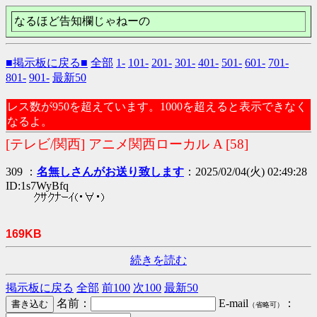
なるほど告知欄じゃねーの
■掲示板に戻る■
全部
1-
101-
201-
301-
401-
501-
601-
701-
801-
901-
最新50
レス数が950を超えています。1000を超えると表示できなく
なるよ。
[テレビ/関西] アニメ関西ローカル A [58]
309 ：
名無しさんがお送り致します
：2025/02/04(火) 02:49:28
ID:1s7WyBfq
ｸｻｸﾅｰｲ(・∀・)
169KB
続きを読む
掲示板に戻る
全部
前100
次100
最新50
名前：
E-mail
：
（省略可）