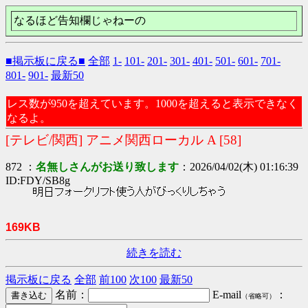
なるほど告知欄じゃねーの
■掲示板に戻る■
全部
1-
101-
201-
301-
401-
501-
601-
701-
801-
901-
最新50
レス数が950を超えています。1000を超えると表示できなく
なるよ。
[テレビ/関西] アニメ関西ローカル A [58]
872 ：
名無しさんがお送り致します
：2026/04/02(木) 01:16:39
ID:FDY/SB8g
明日フォークリフト使う人がびっくりしちゃう
169KB
続きを読む
掲示板に戻る
全部
前100
次100
最新50
名前：
E-mail
：
（省略可）