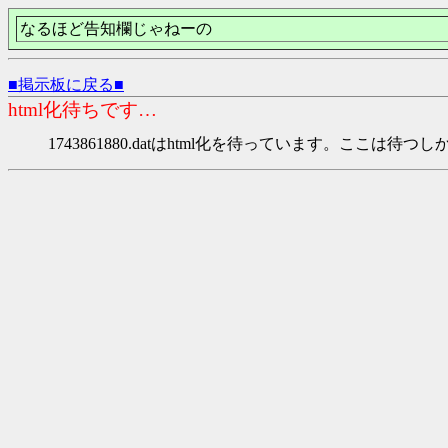
なるほど告知欄じゃねーの
■掲示板に戻る■
html化待ちです…
1743861880.datはhtml化を待っています。ここは待