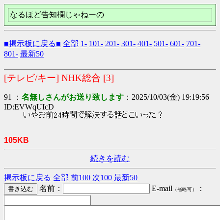
なるほど告知欄じゃねーの
■掲示板に戻る■
全部
1-
101-
201-
301-
401-
501-
601-
701-
801-
最新50
[テレビ/キー] NHK総合 [3]
91 ：
名無しさんがお送り致します
：2025/10/03(金) 19:19:56
ID:EVWqUIcD
いやお前24時間で解決する話どこいった？
105KB
続きを読む
掲示板に戻る
全部
前100
次100
最新50
名前：
E-mail
：
（省略可）