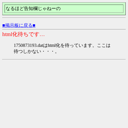
なるほど告知欄じゃねーの
■掲示板に戻る■
html化待ちです…
1750873193.datはhtml化を待っています。ここは
待つしかない・・・。