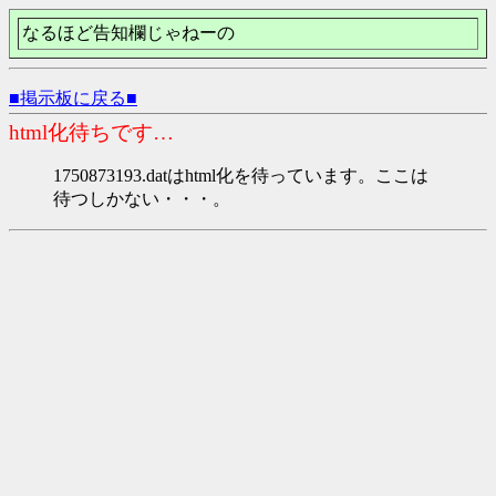
なるほど告知欄じゃねーの
■掲示板に戻る■
html化待ちです…
1750873193.datはhtml化を待っています。ここは
待つしかない・・・。