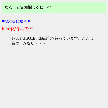
なるほど告知欄じゃねーの
■掲示板に戻る■
html化待ちです…
1750873193.datはhtml化を待っています。ここは
待つしかない・・・。