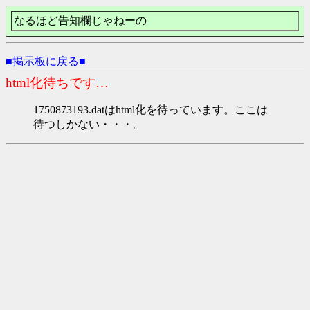
なるほど告知欄じゃねーの
■掲示板に戻る■
html化待ちです…
1750873193.datはhtml化を待っています。ここは
待つしかない・・・。