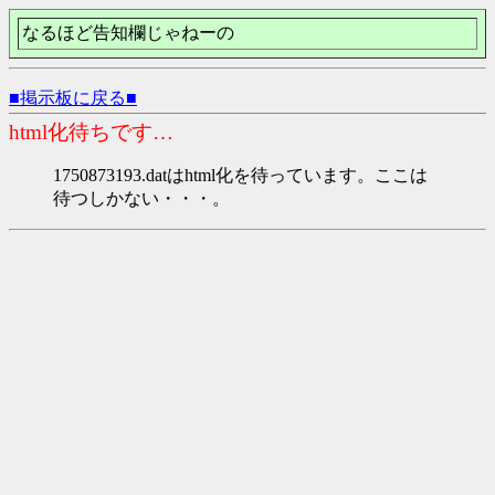
なるほど告知欄じゃねーの
■掲示板に戻る■
html化待ちです…
1750873193.datはhtml化を待っています。ここは
待つしかない・・・。