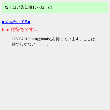
なるほど告知欄じゃねーの
■掲示板に戻る■
html化待ちです…
1750873193.datはhtml化を待っています。ここは
待つしかない・・・。