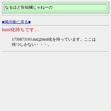
なるほど告知欄じゃねーの
■掲示板に戻る■
html化待ちです…
1750873193.datはhtml化を待っています。ここは
待つしかない・・・。