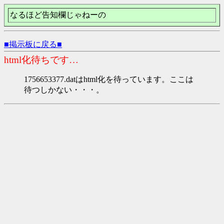
なるほど告知欄じゃねーの
■掲示板に戻る■
html化待ちです…
1756653377.datはhtml化を待っています。ここは
待つしかない・・・。