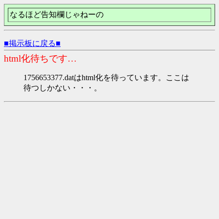
なるほど告知欄じゃねーの
■掲示板に戻る■
html化待ちです…
1756653377.datはhtml化を待っています。ここは
待つしかない・・・。