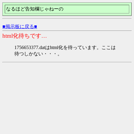
なるほど告知欄じゃねーの
■掲示板に戻る■
html化待ちです…
1756653377.datはhtml化を待っています。ここは
待つしかない・・・。