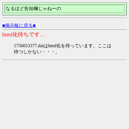
なるほど告知欄じゃねーの
■掲示板に戻る■
html化待ちです…
1756653377.datはhtml化を待っています。ここは
待つしかない・・・。