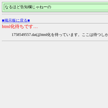
なるほど告知欄じゃねーの
■掲示板に戻る■
html化待ちです…
1758549557.datはhtml化を待っています。ここは待