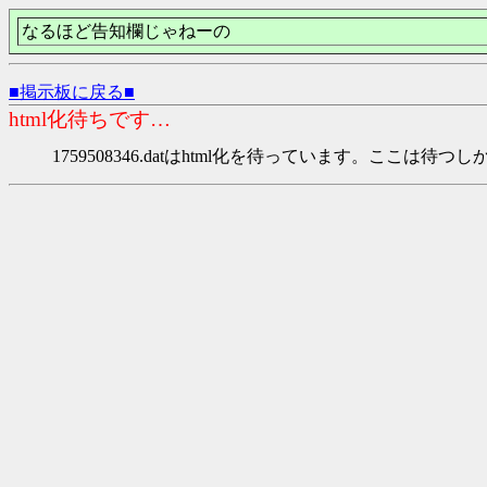
なるほど告知欄じゃねーの
■掲示板に戻る■
html化待ちです…
1759508346.datはhtml化を待っています。ここは待