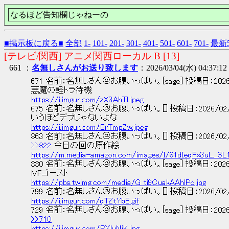
なるほど告知欄じゃねーの
■掲示板に戻る■
全部
1-
101-
201-
301-
401-
501-
601-
701-
最新5
[テレビ/関西] アニメ関西ローカル B [13]
661 ：
名無しさんがお送り致します
：2026/03/04(水) 04:37:
671 名前：名無しさん＠お腹いっぱい。[sage] 投稿日：2026/02/01(日
悪魔の軽トラ待機
https://i.imgur.com/zX3AhTl.jpeg
675 名前：名無しさん＠お腹いっぱい。[] 投稿日：2026/02/01(日) 2
いうほどデブじゃないよな
https://i.imgur.com/ErTmpZw.jpeg
863 名前：名無しさん＠お腹いっぱい。[] 投稿日：2026/02/01(日) 2
>>822
今日の回の原作絵
https://m.media-amazon.com/images/I/81dIeqFx3uL._SL1
880 名前：名無しさん＠お腹いっぱい。[sage] 投稿日：2026/02/01
MFゴースト
https://pbs.twimg.com/media/G_ti9CuakAAhlPo.jpg
799 名前：名無しさん＠お腹いっぱい。[] 投稿日：2026/02/02(月) 0
https://i.imgur.com/qTZtYbE.gif
729 名前：名無しさん＠お腹いっぱい。[sage] 投稿日：2026/02/02(
>>710
https://i.imgur.com/BXluNjK.jpg