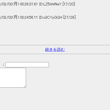
月) 00:26:31.61 ID:LZ5hhWwY [17/20]
月) 00:24:56.11 ID:o3CYyGGH [27/29]
続きを読む
：
）