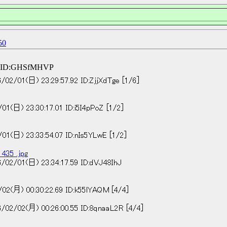
0
12 ID:GHSfMHVP
) 23:29:57.92 ID:ZjjXdTge [1/6]
3:30:17.01 ID:i5I4pPoZ [1/2]
3:33:54.07 ID:nIs5YLwE [1/2]
435_.jpg
(日) 23:34:17.59 ID:dVJ48IhJ
0:30:22.69 ID:k55lYAQM [4/4]
月) 00:26:00.55 ID:8qnaaL2R [4/4]