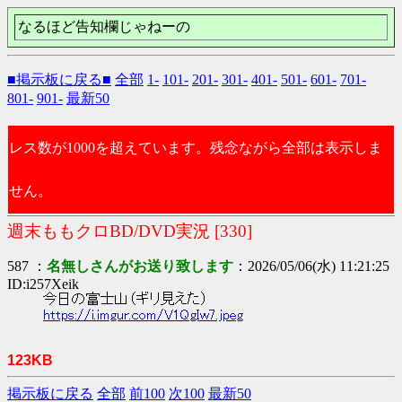
なるほど告知欄じゃねーの
■掲示板に戻る■
全部
1-
101-
201-
301-
401-
501-
601-
701-
801-
901-
最新50
レス数が1000を超えています。残念ながら全部は表示しま
せん。
週末ももクロBD/DVD実況 [330]
587 ：
名無しさんがお送り致します
：2026/05/06(水) 11:21:25
ID:i257Xeik
今日の富士山（ギリ見えた）
https://i.imgur.com/V1QgIw7.jpeg
123KB
掲示板に戻る
全部
前100
次100
最新50