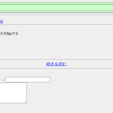
0
D:/SfipcVZ
続きを読む
：
）