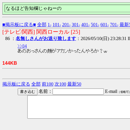
なるほど告知欄じゃねーの
■掲示板に戻る■
全部
1-
101-
201-
301-
401-
501-
601-
701-
最新5
[テレビ/関西] 関西ローカル [25]
86 ：
名無しさんがお送り致します
：2026/05/10(日) 23:28:31 I
>>84
あのおっさんの顔がアカンかったんやろか？ｗ
144KB
掲示板に戻る
全部
前100
次100
最新50
名前：
E-mail
（省略可