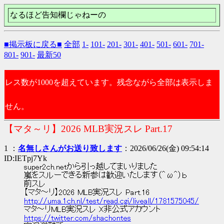
なるほど告知欄じゃねーの
■掲示板に戻る■
全部
1-
101-
201-
301-
401-
501-
601-
701-
801-
901-
最新50
レス数が1000を超えています。残念ながら全部は表示しま
せん。
【マタ～リ】2026 MLB実況スレ Part.17
1 ：
名無しさんがお送り致します
：2026/06/26(金) 09:54:14
ID:IETpj7Yk
super2ch.netから引っ越してまいりました
嵐をスルーできる新参は歓迎いたします（＾ω＾）ｂ
前スレ
【マタ～リ】2026 MLB実況スレ Part.16
http://uma.1ch.nl/test/read.cgi/liveall/1781575045/
マタ～リMLB実況スレ X非公式アカウント
https://twitter.com/shachontes