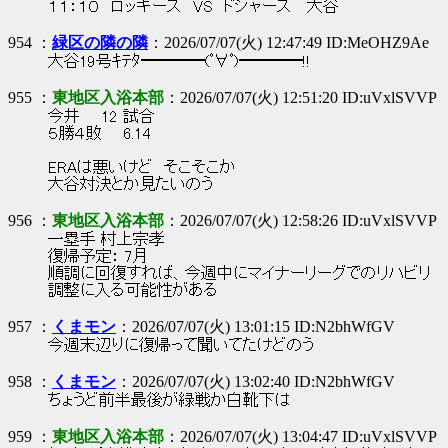
１１：１０ ロッキーズ VS ドジャース 大谷
954 ：
緑区の隣の隣
：2026/07/07(火) 12:47:49 ID:MeOHZ9Ae
大谷19号ｷﾃﾀ━━━━(ﾟ∀ﾟ)━━━━!!
955 ：
東地区入浴本部
：2026/07/07(火) 12:51:20 ID:uVxlSVVP
今井 12 試合
５勝４敗 6.14
ERAは悪いけど そこそこか
大谷対決とか見たいのう
956 ：
東地区入浴本部
：2026/07/07(火) 12:58:26 ID:uVxlSVVP
一塁手 村上宗孝
復帰予定： 7月
順調に回復すれば、今週中にマイナーリーグでのリハビリ
調整に入る可能性がある
957 ：
くまモン
：2026/07/07(火) 13:01:15 ID:N2bhWfGV
今週末辺りに復帰って聞いてたけどのう
958 ：
くまモン
：2026/07/07(火) 13:02:40 ID:N2bhWfGV
ちょうど前半最後が緑戦か白靴下は
959 ：
東地区入浴本部
：2026/07/07(火) 13:04:47 ID:uVxlSVVP