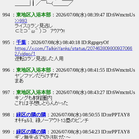
＿＿＿|┃／ └-(＿＿＿／
994 ：
東地区入浴本部
：2026/07/08(水) 08:39:47 ID:6WmctnUs
>>993
ライス３ラン見逃し
⊂ミ⊃＾ω＾ ）⊃ ｱｳｱｳ!!
995 ：
千葉
：2026/07/08(水) 08:40:18 ID:RgpgeyOf
https://x.com/TalkinYanks/status/207463809800937066
2/video/1
逆転3ラン見逃した人用
996 ：
東地区入浴本部
：2026/07/08(水) 08:41:55 ID:6WmctnUs
ヤンファンだらけすな
まあ
997 ：
東地区入浴本部
：2026/07/08(水) 08:43:27 ID:6WmctnUs
キングも射程圏内
これは予想しとらんかった
998 ：
緑区の隣の隣
：2026/07/08(水) 08:50:55 ID:nrPPTAY8
ｵｷﾁｮﾙﾖ、緑ノーアウト13塁のピンチ
999 ：
緑区の隣の隣
：2026/07/08(水) 08:54:23 ID:nrPPTAY8
ギン無失点で切り抜けた～