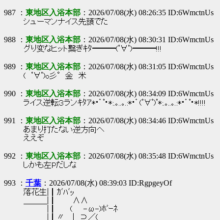
987 ：
東地区入浴本部
：2026/07/08(水) 08:26:35 ID:6WmctnUs
シューマンナイス先頭でた
988 ：
東地区入浴本部
：2026/07/08(水) 08:30:31 ID:6WmctnUs
グり変なヒット繋ぎｷﾀ━━━(ﾟ∀ﾟ)━━━!!!
989 ：
東地区入浴本部
：2026/07/08(水) 08:31:05 ID:6WmctnUs
( ﾟ∀ﾟ)o彡°金 米
990 ：
東地区入浴本部
：2026/07/08(水) 08:34:09 ID:6WmctnUs
ライス逆転３ランｷﾀｱ*･゜ﾟ･*:.｡..｡.:*･゜(ﾟ∀ﾟ)ﾟ*:.｡..｡.:*･゜ﾟ･*!!!!
991 ：
東地区入浴本部
：2026/07/08(水) 08:34:46 ID:6WmctnUs
あまり打たない逆方向へ
ええぞ
992 ：
東地区入浴本部
：2026/07/08(水) 08:35:48 ID:6WmctnUs
しかも左Pだしな
993 ：
千葉
：2026/07/08(水) 08:39:03 ID:RgpgeyOf
落花生|┃ｶﾞﾊﾞｯ
＿＿＿|┃ ∧∧
|┃ ( -ω-)ﾎﾞｰﾈ
|┃〃＿| ⊃／(＿＿_