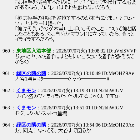
もし相手を挑発するために、ピッチクロックを操作する必要
があるなら、カバレロはそれも厭わないだろう。
「彼は投手の神経を逆撫でするのが本当にうまい」とカム・
シュリットラーは語った。
「彼はそういうのが本当に上手い。そのことについて彼と話
したこともある。もし自分がマウンドに立っていたら、きっと
イライラするだろう。
960 ：
東地区入浴本部
：2026/07/07(火) 13:08:32 ID:uVxlSVVP
ちょっとヤンの選手はまともにいこうという選手が多そうだ
からの
961 ：
緑区の隣の隣
：2026/07/07(火) 13:10:49 ID:MeOHZ9Ae
大谷3膳目ｷﾀ━━━━━(･∀･)━━━━━!!!!!
962 ：
くまモン
：2026/07/07(火) 13:19:31 ID:N2bhWfGV
サイン盗みでイライラさせたりしてるじゃないですか
963 ：
くまモン
：2026/07/07(火) 13:51:01 ID:N2bhWfGV
お久しぶりのスットコ登場
964 ：
緑区の隣の隣
：2026/07/07(火) 13:54:06 ID:MeOHZ9Ae
お、同点になってる、大谷まで回るか