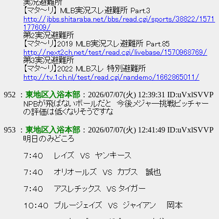
実況避難所
【マタ～リ】 MLB実況スレ避難所 Part.3
http://jbbs.shitaraba.net/bbs/read.cgi/sports/38822/1571
177609/
第2実況避難所
【マタ～リ】2019 MLB実況スレ避難所 Part.85
http://next2ch.net/test/read.cgi/livebase/1570968769/
第3実況避難所
【マタ～リ】2022 MLBスレ 特別避難所
http://tv.1ch.nl/test/read.cgi/nandemo/1662865011/
952 ：
東地区入浴本部
：2026/07/07(火) 12:39:31 ID:uVxlSVVP
NPBが飛ばないボールだと 今後メジャ―挑戦ピッチャー
の評価は低くなりそうですな
953 ：
東地区入浴本部
：2026/07/07(火) 12:41:49 ID:uVxlSVVP
明日のみどころ
７：４０ レイズ VS ヤンキース
７：４０ オリオールズ VS カブス 誠也
７：４０ アスレチックス VS タイガー
１０：４０ ブルージェイズ VS ジャイアン 岡本