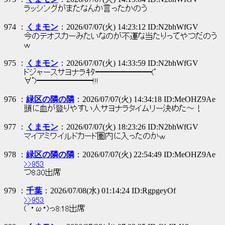
ラッシングがまたなんか言ったかのう
974 ：
くまモン
：2026/07/07(火) 14:23:12 ID:N2bhWfGV
今のテオスカーみたいなのが不運な当たりってやつだのう
ｗ
975 ：
くまモン
：2026/07/07(火) 14:33:59 ID:N2bhWfGV
ドジャースサヨナラｷﾀ━━━━━━━(ﾟ
∀ﾟ)━━━━━━━!!!
976 ：
緑区の隣の隣
：2026/07/07(火) 14:34:18 ID:MeOHZ9Ae
頭に血が登りやすい人サヨナラタイムリー決めた～！
977 ：
くまモン
：2026/07/07(火) 18:23:26 ID:N2bhWfGV
マイアミワイルドカード圏内に入ったのかｗ
978 ：
緑区の隣の隣
：2026/07/07(火) 22:54:49 ID:MeOHZ9Ae
>>953
つ8:30出席
979 ：
千葉
：2026/07/08(水) 01:14:24 ID:RgpgeyOf
>>953
(´・ω・)っ8:18出席