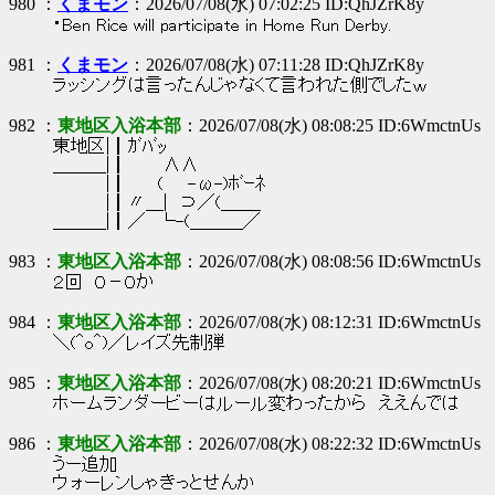
980 ：
くまモン
：2026/07/08(水) 07:02:25 ID:QhJZrK8y
・Ben Rice will participate in Home Run Derby.
981 ：
くまモン
：2026/07/08(水) 07:11:28 ID:QhJZrK8y
ラッシングは言ったんじゃなくて言われた側でしたｗ
982 ：
東地区入浴本部
：2026/07/08(水) 08:08:25 ID:6WmctnUs
東地区|┃ｶﾞﾊﾞｯ
＿＿＿|┃ ∧∧
|┃ ( -ω-)ﾎﾞｰﾈ
|┃〃＿| ⊃／(＿＿_
＿＿＿|┃／ └-(＿＿＿／
983 ：
東地区入浴本部
：2026/07/08(水) 08:08:56 ID:6WmctnUs
２回 ０－０か
984 ：
東地区入浴本部
：2026/07/08(水) 08:12:31 ID:6WmctnUs
＼(＾o＾)／レイズ先制弾
985 ：
東地区入浴本部
：2026/07/08(水) 08:20:21 ID:6WmctnUs
ホームランダービーはルール変わったから ええんでは
986 ：
東地区入浴本部
：2026/07/08(水) 08:22:32 ID:6WmctnUs
うー追加
ウォーレンしゃきっとせんか