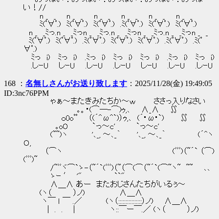
い！//
n _ _ n _ _ n _ _ n _ _ n _ _ n _ _
ﾐ(ﾟ∀ﾟ.) ﾐ(ﾟ∀ﾟ.) ﾐ(ﾟ∀ﾟ.) .ﾐ(ﾟ∀ﾟ.) ﾐ(ﾟ∀ﾟ.) ﾐ(ﾟ∀ﾟ.)
n _ _ﾐっ.n _ _ﾐっn _ _ﾐっ.n _ _ﾐっn _ _ﾐっ.n _ _ﾐっn _ _
ﾐ(ﾟ∀ﾟ.) ﾐ(ﾟ∀ﾟ.) .ﾐ(ﾟ∀ﾟ.) ﾐ(ﾟ∀ﾟ.) ﾐ(ﾟ∀ﾟ.) .ﾐ(ﾟ∀ﾟ.) .ﾐ(ﾟ
∀ﾟ.)
ﾐっ i) ﾐっ i) .ﾐっ i) ﾐっ i) ﾐっ i) .ﾐっ i) ﾐっ i)
.しｰU しｰU .しｰU .しｰU しｰU .しｰU .しｰU
168 ：
名無しさんがお送り致します
：2025/11/28(金) 19:49:05
ID:3nc76PPM
ゃぁ～またきみたちか～ｗ ささっ入りなさい
｡。･(⌒─-⌒)ｩ,､ ∧_∧ ∬
ｏ0oﾟﾟ （(´^ω^`)）ｩ,､ (´･ω･`) ∬ ∬
｡oO `っ～c' `っ～c'
(~~)ヽ '､_, ～､_｀ '､_, ～､_｀ (´^ヽ
Ｏ,
（⌒ヽ (ﾞﾞﾞ)（~´` （⌒)
(ﾞﾞﾞ)~
/~ﾞﾞヾ⌒`ゝ-（~´`(ﾞﾞﾞ)（~（⌒(⌒（~´`(⌒~ヽ~ ~~ ､､
ゝｰ ′ '" ``"
∧＿∧ あー またおじさんたちがいるぅ～
(ヽ（ ）ノ) ∧＿∧
ヽ￣ ｌ ￣ .／ (ヽ（::::::::::::::::）ノ) ∧＿∧
| . . | ヽ::￣ー￣.／ (ヽ（ ）ノ)