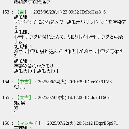
総額表示義務違反
153 ：
【吉】
：2025/06/23(月) 23:09:32 ID:ReHzs8+6
胡瓜嫌い
サンドイッチに紛れ込んで、胡瓜汁がサンドイッチを汚染す
る
胡瓜嫌い
ポテトサラダに紛れ込んで、胡瓜汁がポテトサラダを汚染
する
胡瓜嫌い
冷やし中華に紛れ込んで、胡瓜汁が冷やし中華を汚染す
る
胡瓜嫌い
汚染物質のかたまり
胡瓜氏ね！胡瓜氏ね！
154 ：
【中吉】
：2025/06/24(火) 20:10:39 ID:veYx9TV3
たけぇ
155 ：
【大吉】
：2025/07/09(水) 14:12:00 ID:do7dT6Ce
5回裏
35
1
156 ：
【マジキチ】
：2025/07/22(火) 20:51:12 ID:prE5p971
玉葱嫌い