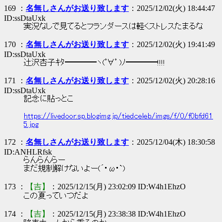
169 ：
名無しさんがお送り致します
：2025/12/02(火) 18:44:47
ID:ssDtaUxk
実況なしで見てるとフランダースは軽くストレスたまるな
170 ：
名無しさんがお送り致します
：2025/12/02(火) 19:41:49
ID:ssDtaUxk
辻沢杏子ｷﾀ━━━━ヽ(ﾟ∀ﾟ )ﾉ━━━━!!!!
171 ：
名無しさんがお送り致します
：2025/12/02(火) 20:28:16
ID:ssDtaUxk
記念に貼っとこ
https://livedoor.sp.blogimg.jp/tiedceleb/imgs/f/0/f0bfd61
5.jpg
172 ：
名無しさんがお送り致します
：2025/12/04(木) 18:30:58
ID:ANHLRfsk
らんらんらー
まだ規制解けないよー(´･ω･`)
173 ：
【吉】
：2025/12/15(月) 23:02:09 ID:W4h1EhzO
この夏っていつだよ
174 ：
【吉】
：2025/12/15(月) 23:38:38 ID:W4h1EhzO