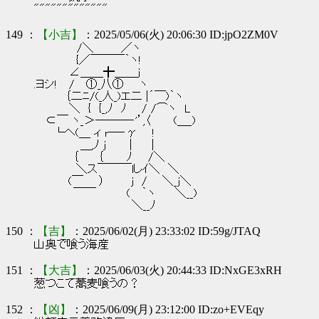
"""""""""""""
149 ：
【小吉】
：2025/05/06(火) 20:06:30 ID:jpO2ZM0V
/＼ ／ヽ
{／￣￣￣｀ヽ!
∠＿＿╋＿＿ｊ
.ヨシ! / ①_八① ヽ
｛二ﾆ/(_人_)エ二 |´￣)｀ヽ
＼ { {_,ﾉ ﾉ / /⌒ヽ L
⊂￣ ヽ_＞―――‐'’,〈 (＿_)
└ヘ(＿ ィ r―‐γ !
＿,ﾉ j | |
｛ ｛ ﾉ /＼
＼ス￣￣￣lしｲ＼ ＼
(￣ ） j / ＼_j＼
￣￣ ( ｀ヽ ＼__)
＼__ﾉ
150 ：
【吉】
：2025/06/02(月) 23:33:02 ID:59g/JTAQ
山奥で喰う海産
151 ：
【大吉】
：2025/06/03(火) 20:44:33 ID:NxGE3xRH
葱つこて蕎麦喰うの？
152 ：
【凶】
：2025/06/09(月) 23:12:00 ID:zo+EVEqy