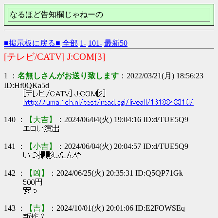
なるほど告知欄じゃねーの
■掲示板に戻る■
全部
1-
101-
最新50
[テレビ/CATV] J:COM[3]
1 ：
名無しさんがお送り致します
：2022/03/21(月) 18:56:23
ID:Hf0QKa5d
[テレビ/CATV] J:COM[2]
http://uma.1ch.nl/test/read.cgi/liveall/1618848310/
140 ：
【大吉】
：2024/06/04(火) 19:04:16 ID:d/TUE5Q9
エロい演出
141 ：
【小吉】
：2024/06/04(火) 20:04:57 ID:d/TUE5Q9
いつ撮影したんや
142 ：
【凶】
：2024/06/25(火) 20:35:31 ID:Q5QP71Gk
500円
安っ
143 ：
【吉】
：2024/10/01(火) 20:01:06 ID:E2FOWSEq
新作？