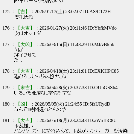
降車ホームから乘るのか
175 ：
【吉】
：2026/01/17(土) 23:02:07 ID:AS/C172H
虚礼氏ね
176 ：
【大吉】
：2026/01/27(火) 20:11:46 ID:YbfkMVdo
次はオマエダ
177 ：
【大凶】
：2026/03/15(日) 11:48:29 ID:MJ/vBk5b
何が
終了させて
だ！
178 ：
【大吉】
：2026/04/18(土) 23:11:01 ID:EXKHPC85
猫ひろしむっちゃ老けたな
179 ：
【末吉】
：2026/04/28(火) 20:37:38 ID:OUpGSSh4
いちいち邪魔なL字強制すな
180 ：
【凶】
：2026/05/05(火) 21:24:55 ID:5fzURydD
なんで1時間遅れとんのや
181 ：
【大吉】
：2026/05/18(月) 23:24:43 ID:aWu1bC8U
玉葱嫌い
ハンバーガーに紛れ込んで、玉葱がハンバーガーを汚染