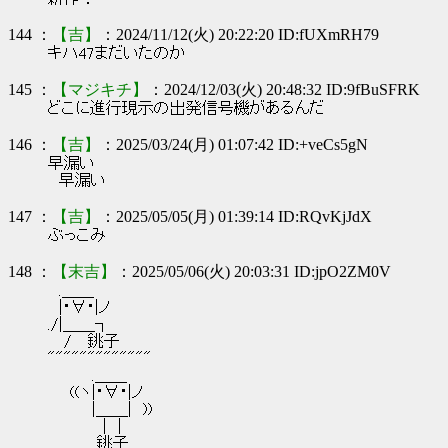
144 ：
【吉】
：2024/11/12(火) 20:22:20 ID:fUXmRH79
キハ47まだいたのか
145 ：
【マジキチ】
：2024/12/03(火) 20:48:32 ID:9fBuSFRK
どこに進行現示の出発信号機があるんだ
146 ：
【吉】
：2025/03/24(月) 01:07:42 ID:+veCs5gN
早漏い
早漏い
147 ：
【吉】
：2025/05/05(月) 01:39:14 ID:RQvKjJdX
ぶっこみ
148 ：
【末吉】
：2025/05/06(火) 20:03:31 ID:jpO2ZM0V
.＿＿
|・∀・|ノ
./|＿＿┐
/ 銚子
"""""""""""""
.＿＿
((ヽ|・∀・|ノ
|＿＿| ))
| |
銚子