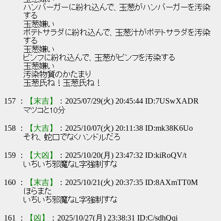
ハンバーガーに紛れ込んで、玉葱がハンバーガーを汚染
する
玉葱嫌い
ポテトサラダに紛れ込んで、玉葱汁がポテトサラダを汚染
する
玉葱嫌い
ピンフに紛れ込んで、玉葱がピンフを汚染する
玉葱嫌い
汚染物質のかたまり
玉葱氏ね！玉葱氏ね！
157 ：
【末吉】
：2025/07/29(火) 20:45:44 ID:7USwXADR
マツコと10分
158 ：
【大吉】
：2025/10/07(火) 20:11:38 ID:mk38K6Uo
それ、蛇口でなくハンドルだろ
159 ：
【大凶】
：2025/10/20(月) 23:47:32 ID:kiRoQV/t
いちいち邪魔なL字強制すな
160 ：
【末吉】
：2025/10/21(火) 20:37:35 ID:8AXmTT0M
ほらまた
いちいち邪魔なL字強制すな
161 ：
【凶】
：2025/10/27(月) 23:38:31 ID:C/sdhQqi