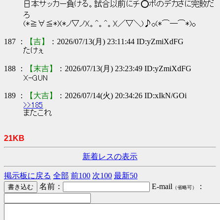
日本サッカー負ける。試合以前にチ⭕ポのデカさに完敗だ
ろ
(*≧∀≦*)(*ノ▽ノ)(。^。^。)(／▽＼)♪o(*⌒―⌒*)o
187 ：
【吉】
：2026/07/13(月) 23:11:44 ID:yZmiXdFG
たけぇ
188 ：
【末吉】
：2026/07/13(月) 23:23:49 ID:yZmiXdFG
X-GUN
189 ：
【大吉】
：2026/07/14(火) 20:34:26 ID:xIkN/GOi
>>185
またこれ
21KB
新着レスの表示
掲示板に戻る
全部
前100
次100
最新50
名前：
E-mail
：
（省略可）