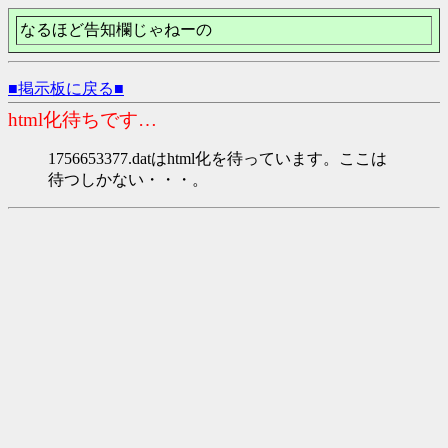
なるほど告知欄じゃねーの
■掲示板に戻る■
html化待ちです…
1756653377.datはhtml化を待っています。ここは
待つしかない・・・。