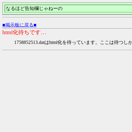
なるほど告知欄じゃねーの
■掲示板に戻る■
html化待ちです…
1758852513.datはhtml化を待っています。ここは待