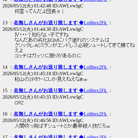
2026/05/12(火) 01:42:48 ID:AWLvwIgC
何言ってんだよ団長ォ！
13 ：
名無しさんがお送り致します
◆Lolibex2Fk
：
2026/05/12(火) 01:44:30 ID:AWLvwIgC
Ⅳ・・・？知らない子ですね
なんだあの劣化BGMにバグ塗れのシステムは
クソッタレACミランがエンドレス必殺シュートしてきて勝てね
えよ
コッチはガッツに限りがあるのに
14 ：
名無しさんがお送り致します
◆Lolibex2Fk
：
2026/05/12(火) 01:45:18 ID:AWLvwIgC
松山の2Pｶﾗｰにしか見えねえなぁｗ
15 ：
名無しさんがお送り致します
◆Lolibex2Fk
：
2026/05/12(火) 01:45:33 ID:AWLvwIgC
ORZ
16 ：
名無しさんがお送り致します
◆Lolibex2Fk
：
2026/05/12(火) 01:46:56 ID:AWLvwIgC
人間吹っ飛ばすシュートとか最早殺人技だろｗ
17 ：
名無しさんがお送り致します
◆Lolibex2Fk
：