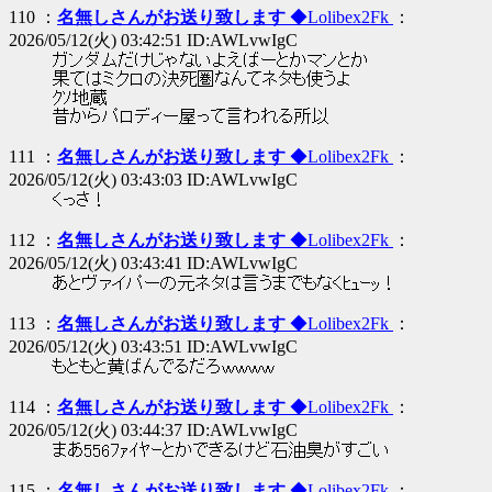
110 ：
名無しさんがお送り致します
◆Lolibex2Fk
：
2026/05/12(火) 03:42:51 ID:AWLvwIgC
ガンダムだけじゃないよえばーとかマンとか
果てはミクロの決死圏なんてネタも使うよ
ｸｿ地蔵
昔からパロディー屋って言われる所以
111 ：
名無しさんがお送り致します
◆Lolibex2Fk
：
2026/05/12(火) 03:43:03 ID:AWLvwIgC
くっさ！
112 ：
名無しさんがお送り致します
◆Lolibex2Fk
：
2026/05/12(火) 03:43:41 ID:AWLvwIgC
あとヴァイパーの元ネタは言うまでもなくﾋｭｰｯ！
113 ：
名無しさんがお送り致します
◆Lolibex2Fk
：
2026/05/12(火) 03:43:51 ID:AWLvwIgC
もともと黄ばんでるだろｗｗｗｗ
114 ：
名無しさんがお送り致します
◆Lolibex2Fk
：
2026/05/12(火) 03:44:37 ID:AWLvwIgC
まあ556ﾌｧｲﾔｰとかできるけど石油臭がすごい
115 ：
名無しさんがお送り致します
◆Lolibex2Fk
：