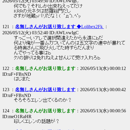
2026/05/12(火) 03:49:50 ID:AWLvwIgC
何でも？それしか出来ねえってだけ
KRRの元ネタは怒羅絵門だし
さすが地蔵ｯパリだな！( ﾟдﾟ)､ﾍﾟｯ
121 ：
名無しさんがお送り致します
◆Lolibex2Fk
：
2026/05/12(火) 03:52:40 ID:AWLvwIgC
すっごーいアレで選択間違えたから永遠にｂだ
何より俺が一番ムカついてんのは五文字の連中が暴れて
る時奥さんに飛び火してた時すらだんまり
んでやってる事はｂ
ｸｿの誹りは免れねえよ甘んじて受け入れろｂ
122 ：
名無しさんがお送り致します
：2026/05/13(水) 00:00:12
ID:uF+FBxND
はじまた
123 ：
名無しさんがお送り致します
：2026/05/13(水) 00:00:42
ID:uF+FBxND
そろそろエレン出てくるのか？
124 ：
名無しさんがお送り致します
：2026/05/13(水) 00:00:56
ID:meO1RaHR
珍しくエレンの話題が？