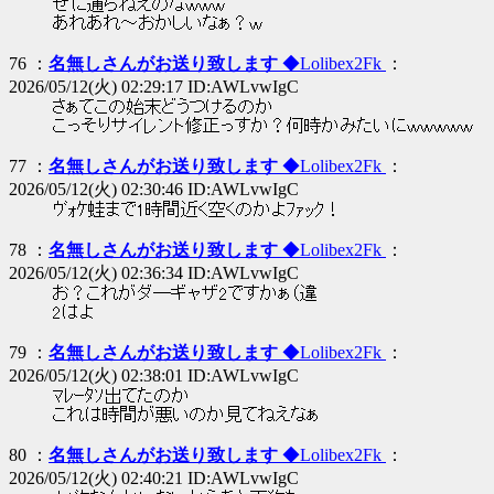
せに通らねえのなｗｗｗ
あれあれ～おかしいなぁ？ｗ
76 ：
名無しさんがお送り致します
◆Lolibex2Fk
：
2026/05/12(火) 02:29:17 ID:AWLvwIgC
さぁてこの始末どうつけるのか
こっそりサイレント修正っすか？何時かみたいにｗｗｗｗｗ
77 ：
名無しさんがお送り致します
◆Lolibex2Fk
：
2026/05/12(火) 02:30:46 ID:AWLvwIgC
ｳﾞｫｹ蛙まで1時間近く空くのかよﾌｧｯｸ！
78 ：
名無しさんがお送り致します
◆Lolibex2Fk
：
2026/05/12(火) 02:36:34 ID:AWLvwIgC
お？これがダ―ギャザ2ですかぁ（違
2はよ
79 ：
名無しさんがお送り致します
◆Lolibex2Fk
：
2026/05/12(火) 02:38:01 ID:AWLvwIgC
ﾏﾚｰﾀｿ出てたのか
これは時間が悪いのか見てねえなぁ
80 ：
名無しさんがお送り致します
◆Lolibex2Fk
：
2026/05/12(火) 02:40:21 ID:AWLvwIgC