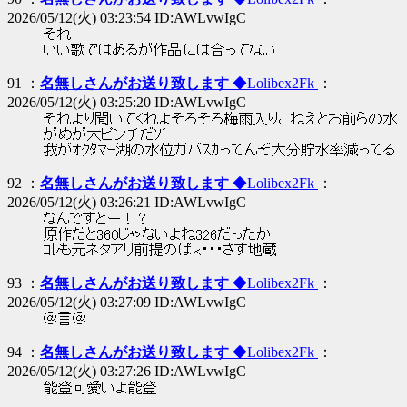
2026/05/12(火) 03:23:54 ID:AWLvwIgC
それ
いい歌ではあるが作品には合ってない
91 ：
名無しさんがお送り致します
◆Lolibex2Fk
：
2026/05/12(火) 03:25:20 ID:AWLvwIgC
それより聞いてくれよそろそろ梅雨入りこねえとお前らの水
がめが大ピンチだｿﾞ
我がｵｸﾀﾏｰ湖の水位ガバｽｶってんぞ大分貯水率減ってる
92 ：
名無しさんがお送り致します
◆Lolibex2Fk
：
2026/05/12(火) 03:26:21 ID:AWLvwIgC
なんですとー！？
原作だと360じゃないよね326だったか
ｺﾚも元ネタアリ前提のぱｋ・・・さす地蔵
93 ：
名無しさんがお送り致します
◆Lolibex2Fk
：
2026/05/12(火) 03:27:09 ID:AWLvwIgC
＠言＠
94 ：
名無しさんがお送り致します
◆Lolibex2Fk
：
2026/05/12(火) 03:27:26 ID:AWLvwIgC
能登可愛いよ能登