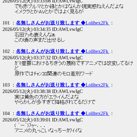
2026/05/12(火) 03:33:08 ID:AWLvwIgC
でも赤ブルマとか緑とかはなんか現実感ねえんだよな
イメクラとかAVとかではよく見るが
101 ：
名無しさんがお送り致します
◆Lolibex2Fk
：
2026/05/12(火) 03:34:35 ID:AWLvwIgC
石田ｱｯも衰えんなぁ
この頃の声まだ出せるし
102 ：
名無しさんがお送り致します
◆Lolibex2Fk
：
2026/05/12(火) 03:37:32 ID:AWLvwIgC
ｶﾞﾏ星雲におけるちきうの蔑称ですアニメでは改変してるけ
ど
原作ではﾁｬﾝｺﾛ関連のモロ差別ワード
103 ：
名無しさんがお送り致します
◆Lolibex2Fk
：
2026/05/12(火) 03:38:38 ID:AWLvwIgC
実は黄色の方がエライんだよな
やらかしが多すぎて降格されてるだけで
104 ：
名無しさんがお送り致します
◆Lolibex2Fk
：
2026/05/12(火) 03:39:01 ID:AWLvwIgC
( ´ー｀)ﾌｩｰ．．．
アニメの丸っこいなっちーｶﾜｲｲな