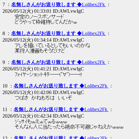
7 ：
名無しさんがお送り致します
◆Lolibex2Fk
：
2026/05/12(火) 01:33:01 ID:AWLvwIgC
安定のノースポンサード
どうやって枠維持してんだかｗ
8 ：
名無しさんがお送り致します
◆Lolibex2Fk
：
2026/05/12(火) 01:34:14 ID:AWLvwIgC
アレを描いているとしてもいいのかな
某狩人漫画もそうだけど
9 ：
名無しさんがお送り致します
◆Lolibex2Fk
：
2026/05/12(火) 01:41:21 ID:AWLvwIgC
ﾌｧｲﾔｰショットｷﾀ――(ﾟ∀ﾟ)――!!
10 ：
名無しさんがお送り致します
◆Lolibex2Fk
：
2026/05/12(火) 01:42:06 ID:AWLvwIgC
つばさ かねもちは いいぞ
11 ：
名無しさんがお送り致します
◆Lolibex2Fk
：
2026/05/12(火) 01:42:34 ID:AWLvwIgC
ｼﾞｯｻｲもｗえｗてｗるｗｗｗ
そんなん人に当たったら絶命不可避じゃねえかｗｗｗ
12 ：
名無しさんがお送り致します
◆Lolibex2Fk
：