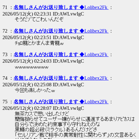
71 ：
名無しさんがお送り致します
◆Lolibex2Fk
：
2026/05/12(火) 02:23:31 ID:AWLvwIgC
そうだｿﾞてごわいんだぞ
72 ：
名無しさんがお送り致します
◆Lolibex2Fk
：
2026/05/12(火) 02:23:51 ID:AWLvwIgC
ﾁｮﾛ龍とかまんま青龍ｗ
73 ：
名無しさんがお送り致します
◆Lolibex2Fk
：
2026/05/12(火) 02:24:03 ID:AWLvwIgC
ｗｗｗｗｗｗｗｗｗ
74 ：
名無しさんがお送り致します
◆Lolibex2Fk
：
2026/05/12(火) 02:25:08 ID:AWLvwIgC
今回も楽しかったｗ
75 ：
名無しさんがお送り致します
◆Lolibex2Fk
：
2026/05/12(火) 02:28:07 ID:AWLvwIgC
無茶カスで思い出したけど
簡悔拗らせてユーザー嫌がらせに邁進するあまりｱﾋﾟｶｽは
自分らで決めた約束事すら守れねえのな
黒鯖の超必殺（ミラクル）あるんだけどさ
「セルリアン戦で相手の異常耐性に関わらず」の文言あるく