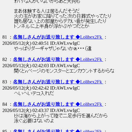
ｵﾊﾞｹなんかいないからあと天狗も
まあ体験する人は居るんだそうだ
火の玉がお家に降りてった次の日葬式やってたり
誰も居ない上の部屋からデカい音が発生したり
トンネルに上半身が浮かぶやつだとか
81 ：
名無しさんがお送り致します
◆Lolibex2Fk
：
2026/05/12(火) 02:40:51 ID:AWLvwIgC
やっぱりダ―ギャザじゃないかぁ・・・（違
82 ：
名無しさんがお送り致します
◆Lolibex2Fk
：
2026/05/12(火) 02:42:03 ID:AWLvwIgC
開くとｎページのモンスターとエンカウントするからな
83 ：
名無しさんがお送り致します
◆Lolibex2Fk
：
2026/05/12(火) 02:42:42 ID:AWLvwIgC
へいへいテコ入れだ
84 ：
名無しさんがお送り致します
◆Lolibex2Fk
：
2026/05/12(火) 02:43:37 ID:AWLvwIgC
ﾋﾄは海から上がって陸で二足歩行を選んだから
泳ぐ必要はないのよ
85 ：
名無しさんがお送り致します
◆Lolibex2Fk
：