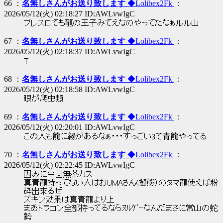
66 ：
名無しさんがお送り致します
◆Lolibex2Fk
：
2026/05/12(火) 02:18:27 ID:AWLvwIgC
ブレスロでも龍の王子みてえなのやってたなぁルル山
67 ：
名無しさんがお送り致します
◆Lolibex2Fk
：
2026/05/12(火) 02:18:37 ID:AWLvwIgC
T
68 ：
名無しさんがお送り致します
◆Lolibex2Fk
：
2026/05/12(火) 02:18:58 ID:AWLvwIgC
眼が爬虫類
69 ：
名無しさんがお送り致します
◆Lolibex2Fk
：
2026/05/12(火) 02:20:01 ID:AWLvwIgC
この人も龍に縁があるなぁ・・・すっごい3で青龍やってる
70 ：
名無しさんがお送り致します
◆Lolibex2Fk
：
2026/05/12(火) 02:22:45 ID:AWLvwIgC
因みに今回無茶カス
真青龍持ってない人はおUMAさん(擬態）のタマ龍使えば粉
砕出来るぜ
ズキン効果は真青龍より上
まあドラゴン全部持ってるならﾇﾙｹﾞｰなんだまさに常山の蛇
勢