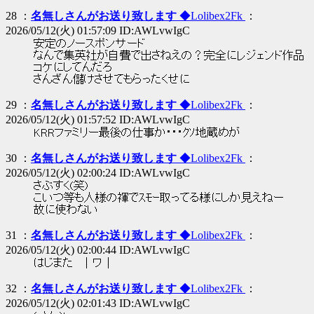
28 ：
名無しさんがお送り致します
◆Lolibex2Fk
：
2026/05/12(火) 01:57:09 ID:AWLvwIgC
安定のノースポンサード
なんで集英社が自費で出さねえの？完全にレジェンド作品
コケにしてんだろ
さんざん儲けさせてもらったくせに
29 ：
名無しさんがお送り致します
◆Lolibex2Fk
：
2026/05/12(火) 01:57:52 ID:AWLvwIgC
KRRファミリー最後の仕事か・・・ｸｿ地蔵めが
30 ：
名無しさんがお送り致します
◆Lolibex2Fk
：
2026/05/12(火) 02:00:24 ID:AWLvwIgC
さぶすく(笑)
こいつ等も人様の褌でｽﾓｰ取ってる様にしか見えねー
故に使わない
31 ：
名無しさんがお送り致します
◆Lolibex2Fk
：
2026/05/12(火) 02:00:44 ID:AWLvwIgC
はじまた ｜ワ｜
32 ：
名無しさんがお送り致します
◆Lolibex2Fk
：
2026/05/12(火) 02:01:43 ID:AWLvwIgC