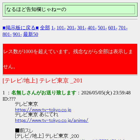
なるほど告知欄じゃねーの
■掲示板に戻る■
全部
1-
101-
201-
301-
401-
501-
601-
701-
801-
901-
最新50
レス数が1000を超えています。残念ながら全部は表示しま
せん。
[テレビ/地上] テレビ東京 _201
1 ：
名無しさんがお送り致します
：2026/05/05(火) 23:59:48
ID:???
テレビ東京
https://www.tv-tokyo.co.jp
テレビ東京 あにてれ
https://www.tv-tokyo.co.jp/anime/
■前スレ
[テレビ/地上] テレビ東京 _200