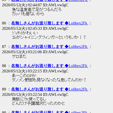
2026/05/12(火) 02:44:07 ID:AWLvwIgC
急な温度差で足がつるんだろ
カッパも居ないから
86 ：
名無しさんがお送り致します
◆Lolibex2Fk
：
2026/05/12(火) 02:45:33 ID:AWLvwIgC
ｼﾞｯｻｲかわいい
ｺﾚがシャイニングフィンガーというモノか！？
87 ：
名無しさんがお送り致します
◆Lolibex2Fk
：
2026/05/12(火) 03:21:06 ID:AWLvwIgC
ゲロまた
88 ：
名無しさんがお送り致します
◆Lolibex2Fk
：
2026/05/12(火) 03:22:15 ID:AWLvwIgC
あーこのOPか
タンメン野郎も見なくなったな息してんのか？
89 ：
名無しさんがお送り致します
◆Lolibex2Fk
：
2026/05/12(火) 03:22:54 ID:AWLvwIgC
無駄にTK使ってるし
どんだけ予讃潤沢だったのかと
90 ：
名無しさんがお送り致します
◆Lolibex2Fk
：